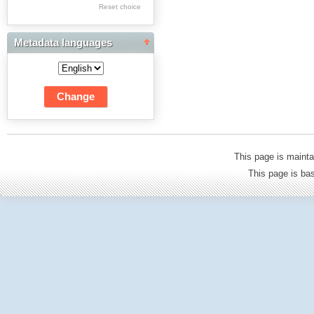
Res Academicae
Reset choice
Science Project Scripts
Metadata languages
Biuletyn Informacyjny
WSP w Częstochowie
This page is mainta
This page is b