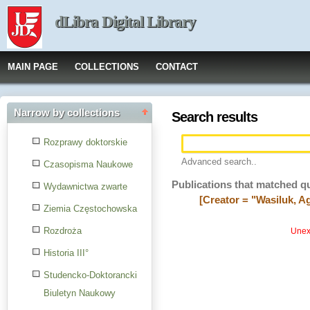
dLibra Digital Library
MAIN PAGE
COLLECTIONS
CONTACT
Narrow by collections
Search results
Rozprawy doktorskie
Advanced search..
Czasopisma Naukowe
Publications that matched q
Wydawnictwa zwarte
[Creator = "Wasiluk, A
Ziemia Częstochowska
Rozdroża
Unexp
Historia III°
Studencko-Doktorancki
Biuletyn Naukowy