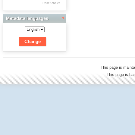
Res Academicae
Reset choice
Science Project Scripts
Metadata languages
Biuletyn Informacyjny
WSP w Częstochowie
This page is mainta
This page is b