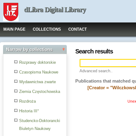
dLibra Digital Library
MAIN PAGE
COLLECTIONS
CONTACT
Narrow by collections
Search results
Rozprawy doktorskie
Advanced search..
Czasopisma Naukowe
Publications that matched q
Wydawnictwa zwarte
[Creator = "Wilczkowsk
Ziemia Częstochowska
Rozdroża
Unexp
Historia III°
Studencko-Doktorancki
Biuletyn Naukowy