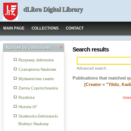
dLibra Digital Library
MAIN PAGE
COLLECTIONS
CONTACT
Narrow by collections
Search results
Rozprawy doktorskie
Advanced search..
Czasopisma Naukowe
Publications that matched q
Wydawnictwa zwarte
[Creator = "Yildiz, Kadi
Ziemia Częstochowska
Rozdroża
Unexp
Historia III°
Studencko-Doktorancki
Biuletyn Naukowy