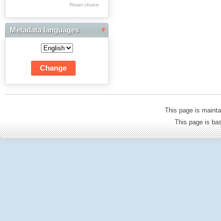
Res Academicae
Reset choice
Science Project Scripts
Metadata languages
Biuletyn Informacyjny
WSP w Częstochowie
This page is mainta
This page is b