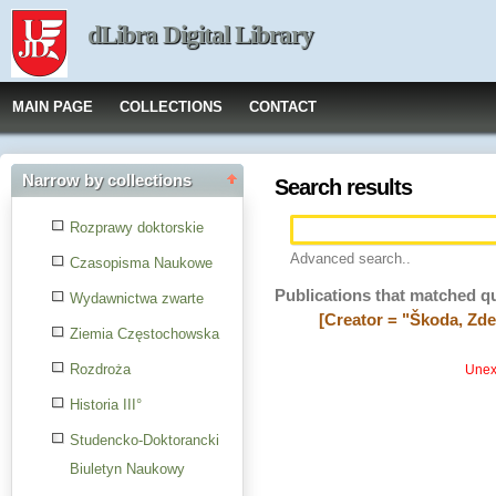
dLibra Digital Library
MAIN PAGE
COLLECTIONS
CONTACT
Narrow by collections
Search results
Rozprawy doktorskie
Advanced search..
Czasopisma Naukowe
Publications that matched q
Wydawnictwa zwarte
[Creator = "Škoda, Zd
Ziemia Częstochowska
Rozdroża
Unexp
Historia III°
Studencko-Doktorancki
Biuletyn Naukowy