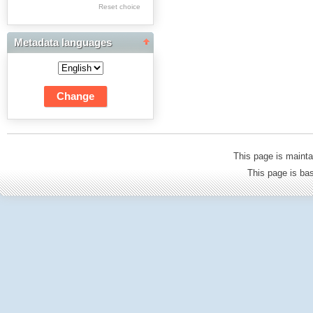
Res Academicae
Reset choice
Science Project Scripts
Metadata languages
Biuletyn Informacyjny
WSP w Częstochowie
This page is mainta
This page is b