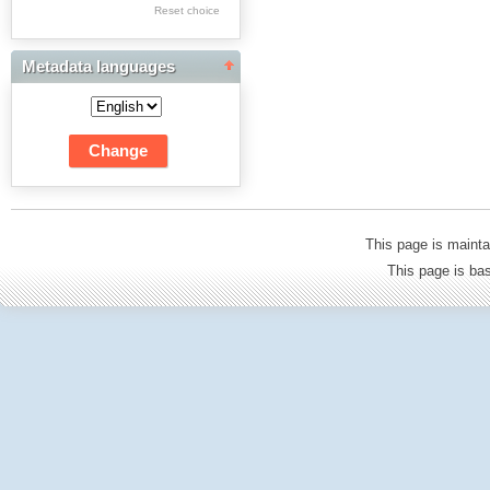
Res Academicae
Reset choice
Science Project Scripts
Metadata languages
Biuletyn Informacyjny
WSP w Częstochowie
This page is mainta
This page is b