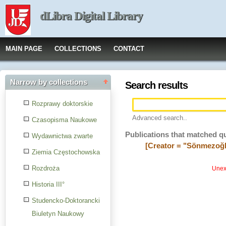
dLibra Digital Library
MAIN PAGE
COLLECTIONS
CONTACT
Narrow by collections
Search results
Rozprawy doktorskie
Advanced search..
Czasopisma Naukowe
Publications that matched q
Wydawnictwa zwarte
[Creator = "Sönmezoğl
Ziemia Częstochowska
Rozdroża
Unexp
Historia III°
Studencko-Doktorancki
Biuletyn Naukowy