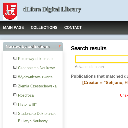
dLibra Digital Library
MAIN PAGE
COLLECTIONS
CONTACT
Narrow by collections
Search results
Rozprawy doktorskie
Advanced search..
Czasopisma Naukowe
Publications that matched q
Wydawnictwa zwarte
[Creator = "Setijono, H
Ziemia Częstochowska
Rozdroża
Unexp
Historia III°
Studencko-Doktorancki
Biuletyn Naukowy