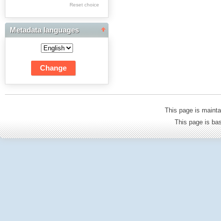
Res Academicae
Reset choice
Science Project Scripts
Metadata languages
Biuletyn Informacyjny
WSP w Częstochowie
This page is mainta
This page is b