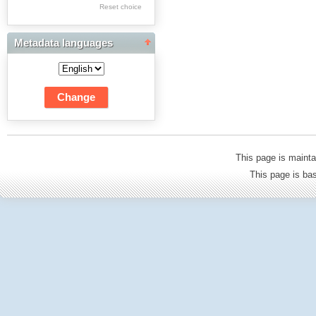
Res Academicae
Reset choice
Science Project Scripts
Metadata languages
Biuletyn Informacyjny
WSP w Częstochowie
This page is mainta
This page is b