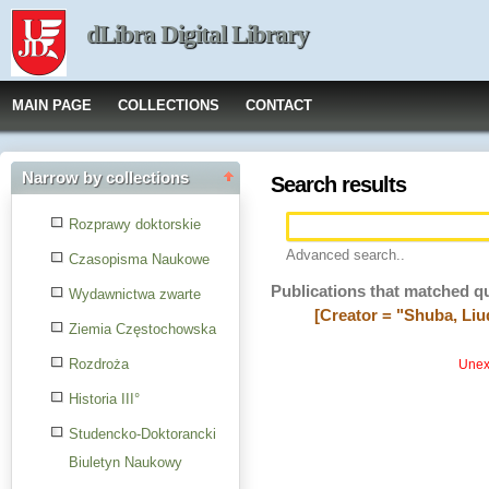
dLibra Digital Library
MAIN PAGE
COLLECTIONS
CONTACT
Narrow by collections
Search results
Rozprawy doktorskie
Advanced search..
Czasopisma Naukowe
Publications that matched q
Wydawnictwa zwarte
[Creator = "Shuba, Li
Ziemia Częstochowska
Rozdroża
Unexp
Historia III°
Studencko-Doktorancki
Biuletyn Naukowy