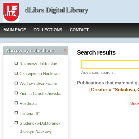
dLibra Digital Library
MAIN PAGE
COLLECTIONS
CONTACT
Narrow by collections
Search results
Rozprawy doktorskie
Advanced search..
Czasopisma Naukowe
Publications that matched q
Wydawnictwa zwarte
[Creator = "Sokolova, 
Ziemia Częstochowska
Rozdroża
Unexp
Historia III°
Studencko-Doktorancki
Biuletyn Naukowy