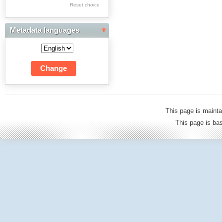
Res Academicae
Reset choice
Science Project Scripts
Metadata languages
Biuletyn Informacyjny
WSP w Częstochowie
This page is mainta
This page is b