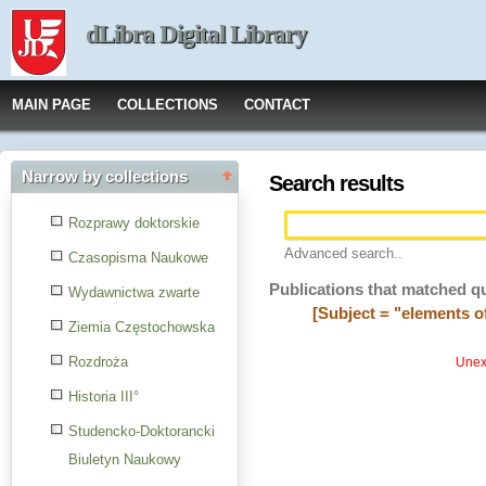
dLibra Digital Library
MAIN PAGE
COLLECTIONS
CONTACT
Narrow by collections
Search results
Rozprawy doktorskie
Advanced search..
Czasopisma Naukowe
Publications that matched q
Wydawnictwa zwarte
[Subject = "elements of
Ziemia Częstochowska
Rozdroża
Unexp
Historia III°
Studencko-Doktorancki
Biuletyn Naukowy