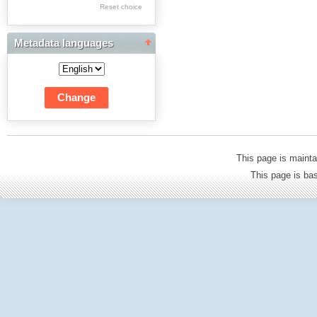
Res Academicae
Reset choice
Science Project Scripts
Metadata languages
Biuletyn Informacyjny
WSP w Częstochowie
This page is mainta
This page is b