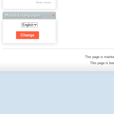
Res Academicae
Reset choice
Science Project Scripts
Metadata languages
Biuletyn Informacyjny
WSP w Częstochowie
This page is mainta
This page is b