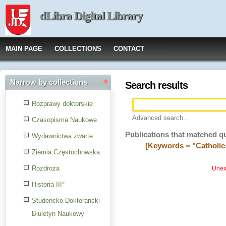
dLibra Digital Library
MAIN PAGE
COLLECTIONS
CONTACT
Narrow by collections
Search results
Rozprawy doktorskie
Advanced search..
Czasopisma Naukowe
Publications that matched q
Wydawnictwa zwarte
[Keywords = "Catholic 
Ziemia Częstochowska
Rozdroża
Unexp
Historia III°
Studencko-Doktorancki
Biuletyn Naukowy