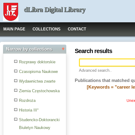
dLibra Digital Library
MAIN PAGE
COLLECTIONS
CONTACT
Narrow by collections
Search results
Rozprawy doktorskie
Advanced search..
Czasopisma Naukowe
Publications that matched q
Wydawnictwa zwarte
[Keywords = "career le
Ziemia Częstochowska
Rozdroża
Unexp
Historia III°
Studencko-Doktorancki
Biuletyn Naukowy