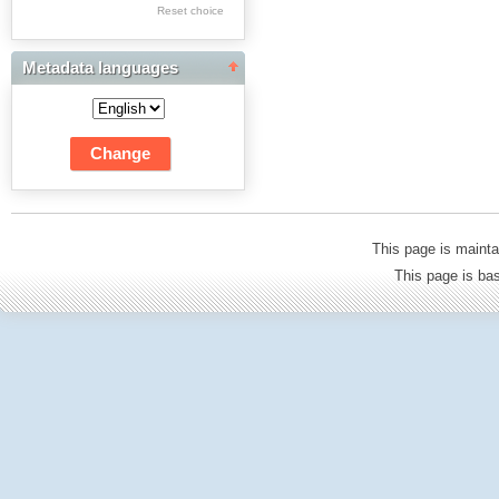
Res Academicae
Reset choice
Science Project Scripts
Metadata languages
Biuletyn Informacyjny
WSP w Częstochowie
This page is mainta
This page is b