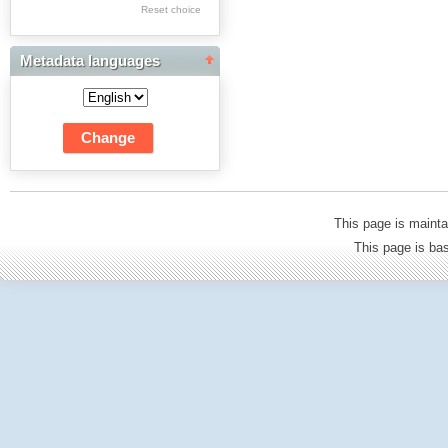
Res Academicae
Reset choice
Science Project Scripts
Metadata languages
Biuletyn Informacyjny
WSP w Częstochowie
This page is mainta
This page is b