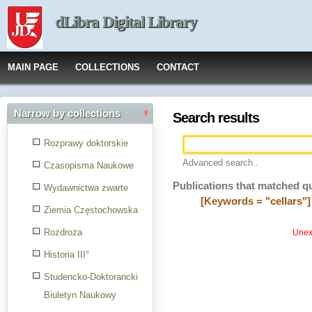
dLibra Digital Library
MAIN PAGE
COLLECTIONS
CONTACT
Narrow by collections
Search results
Rozprawy doktorskie
Advanced search..
Czasopisma Naukowe
Publications that matched q
Wydawnictwa zwarte
[Keywords = "cellars"]
Ziemia Częstochowska
Rozdroża
Unexp
Historia III°
Studencko-Doktorancki
Biuletyn Naukowy