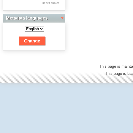
Res Academicae
Reset choice
Science Project Scripts
Metadata languages
Biuletyn Informacyjny
WSP w Częstochowie
This page is mainta
This page is b