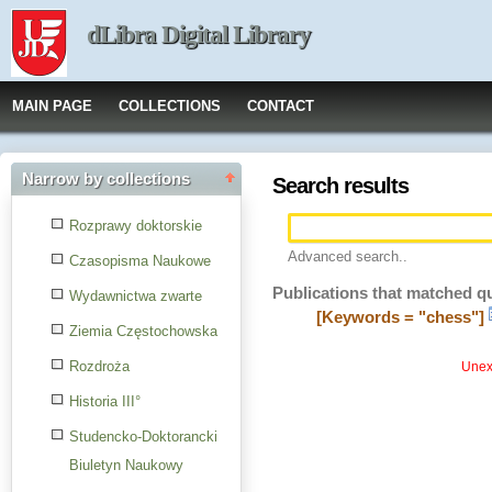
dLibra Digital Library
MAIN PAGE
COLLECTIONS
CONTACT
Narrow by collections
Search results
Rozprawy doktorskie
Advanced search..
Czasopisma Naukowe
Publications that matched q
Wydawnictwa zwarte
[Keywords = "chess"]
Ziemia Częstochowska
Rozdroża
Unexp
Historia III°
Studencko-Doktorancki
Biuletyn Naukowy