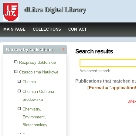
dLibra Digital Library
MAIN PAGE
COLLECTIONS
CONTACT
Narrow by collections
Search results
Rozprawy doktorskie
Advanced search..
Czasopisma Naukowe
Publications that matched q
Chemia
[Format = "application
Chemia i Ochrona
Środowiska
Unexp
Chemistry,
Environment,
Biotechnology
Czytanie