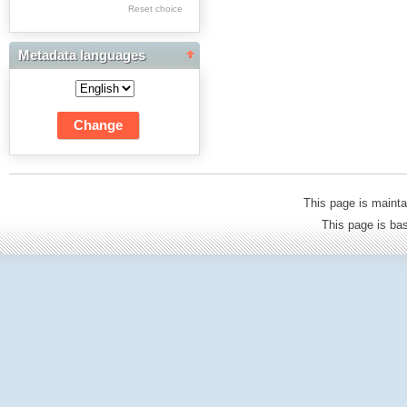
Reset choice
Dwudziestolecia
Edukacja Muzyczna
Metadata languages
Edukacja Plastyczna:
Fotografia
Edukacja Techniczna
i Informatyczna
Edukacyjna Analiza
This page is mainta
Transakcyjna
This page is b
Filologia Polska:
Historia i Teoria
Literatury
Filologia Polska:
Językoznawstwo
Filozofia
Fizyka