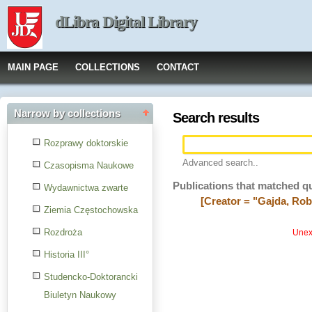
dLibra Digital Library
MAIN PAGE
COLLECTIONS
CONTACT
Narrow by collections
Search results
Rozprawy doktorskie
Advanced search..
Czasopisma Naukowe
Publications that matched q
Wydawnictwa zwarte
[Creator = "Gajda, Rob
Ziemia Częstochowska
Rozdroża
Unexp
Historia III°
Studencko-Doktorancki
Biuletyn Naukowy