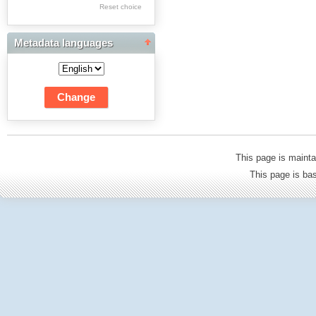
Res Academicae
Reset choice
Science Project Scripts
Metadata languages
Biuletyn Informacyjny
WSP w Częstochowie
This page is mainta
This page is b