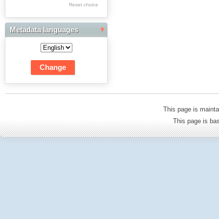
Res Academicae
Reset choice
Science Project Scripts
Metadata languages
Biuletyn Informacyjny
WSP w Częstochowie
This page is mainta
This page is b