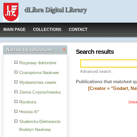
dLibra Digital Library
MAIN PAGE
COLLECTIONS
CONTACT
Narrow by collections
Search results
Rozprawy doktorskie
Advanced search..
Czasopisma Naukowe
Publications that matched q
Wydawnictwa zwarte
[Creator = "Godart, Nat
Ziemia Częstochowska
Rozdroża
Unexp
Historia III°
Studencko-Doktorancki
Biuletyn Naukowy