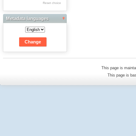
Res Academicae
Reset choice
Science Project Scripts
Metadata languages
Biuletyn Informacyjny
WSP w Częstochowie
This page is mainta
This page is b