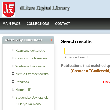
dLibra Digital Library
MAIN PAGE
COLLECTIONS
CONTACT
Narrow by collections
Search results
Rozprawy doktorskie
Advanced search..
Czasopisma Naukowe
Publications that matched q
Wydawnictwa zwarte
[Creator = "Godlewski
Ziemia Częstochowska
Rozdroża
Unexp
Historia III°
Studencko-Doktorancki
Biuletyn Naukowy