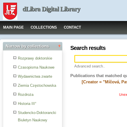
dLibra Digital Library
MAIN PAGE
COLLECTIONS
CONTACT
Narrow by collections
Search results
Rozprawy doktorskie
Advanced search..
Czasopisma Naukowe
Publications that matched q
Wydawnictwa zwarte
[Creator = "Míčová, Pa
Ziemia Częstochowska
Rozdroża
Unexp
Historia III°
Studencko-Doktorancki
Biuletyn Naukowy