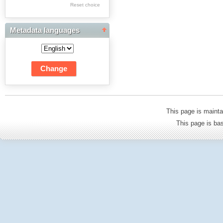
Res Academicae
Reset choice
Science Project Scripts
Metadata languages
Biuletyn Informacyjny
WSP w Częstochowie
This page is mainta
This page is b