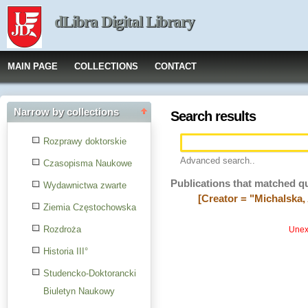
dLibra Digital Library
MAIN PAGE
COLLECTIONS
CONTACT
Narrow by collections
Search results
Rozprawy doktorskie
Advanced search..
Czasopisma Naukowe
Publications that matched q
Wydawnictwa zwarte
[Creator = "Michalska,
Ziemia Częstochowska
Rozdroża
Unexp
Historia III°
Studencko-Doktorancki
Biuletyn Naukowy