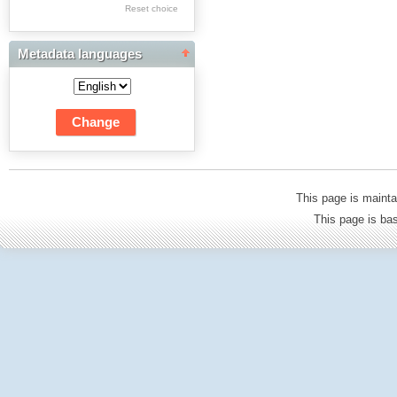
Res Academicae
Reset choice
Science Project Scripts
Metadata languages
Biuletyn Informacyjny
WSP w Częstochowie
This page is mainta
This page is b