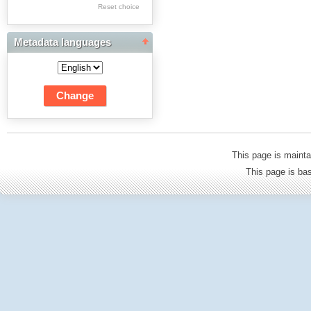
Res Academicae
Reset choice
Science Project Scripts
Metadata languages
Biuletyn Informacyjny
WSP w Częstochowie
This page is mainta
This page is b