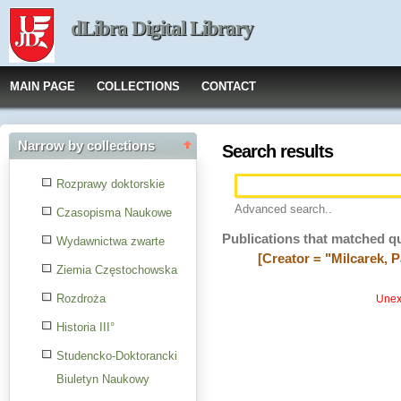
dLibra Digital Library
MAIN PAGE
COLLECTIONS
CONTACT
Narrow by collections
Search results
Rozprawy doktorskie
Advanced search..
Czasopisma Naukowe
Publications that matched q
Wydawnictwa zwarte
[Creator = "Milcarek, 
Ziemia Częstochowska
Rozdroża
Unexp
Historia III°
Studencko-Doktorancki
Biuletyn Naukowy