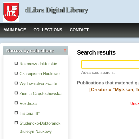
dLibra Digital Library
MAIN PAGE
COLLECTIONS
CONTACT
Narrow by collections
Search results
Rozprawy doktorskie
Advanced search..
Czasopisma Naukowe
Publications that matched q
Wydawnictwa zwarte
[Creator = "Mytskan, T
Ziemia Częstochowska
Rozdroża
Unexp
Historia III°
Studencko-Doktorancki
Biuletyn Naukowy