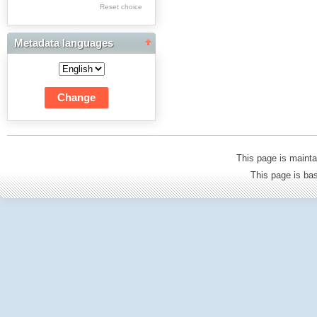
Res Academicae
Reset choice
Science Project Scripts
Metadata languages
Biuletyn Informacyjny
WSP w Częstochowie
This page is mainta
This page is b