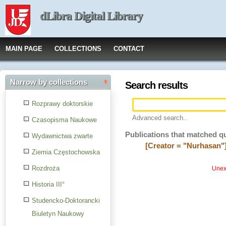
dLibra Digital Library
MAIN PAGE
COLLECTIONS
CONTACT
Narrow by collections
Search results
Rozprawy doktorskie
Advanced search..
Czasopisma Naukowe
Publications that matched q
Wydawnictwa zwarte
[Creator = "Nurhasan"
Ziemia Częstochowska
Rozdroża
Unexp
Historia III°
Studencko-Doktorancki
Biuletyn Naukowy