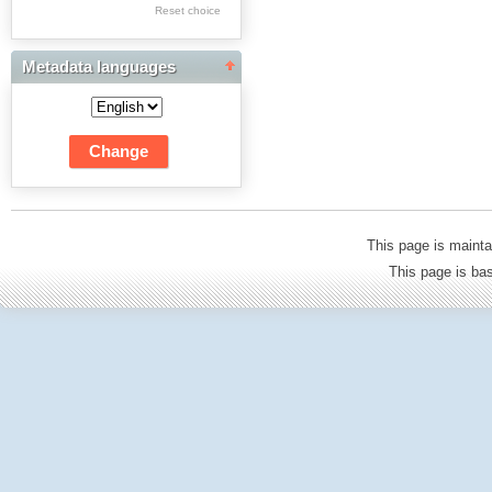
Res Academicae
Reset choice
Science Project Scripts
Metadata languages
Biuletyn Informacyjny
WSP w Częstochowie
This page is mainta
This page is b