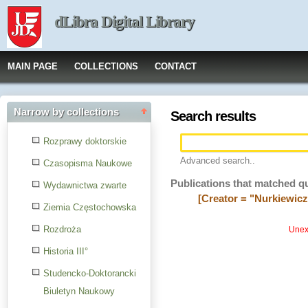
dLibra Digital Library
MAIN PAGE
COLLECTIONS
CONTACT
Narrow by collections
Search results
Rozprawy doktorskie
Advanced search..
Czasopisma Naukowe
Publications that matched q
Wydawnictwa zwarte
[Creator = "Nurkiewicz
Ziemia Częstochowska
Rozdroża
Unexp
Historia III°
Studencko-Doktorancki
Biuletyn Naukowy