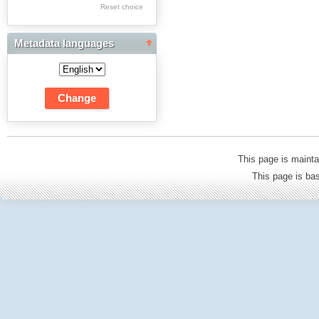
Res Academicae
Reset choice
Science Project Scripts
Metadata languages
Biuletyn Informacyjny
WSP w Częstochowie
This page is mainta
This page is b