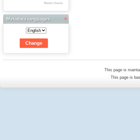
Res Academicae
Reset choice
Science Project Scripts
Metadata languages
Biuletyn Informacyjny
WSP w Częstochowie
This page is mainta
This page is b