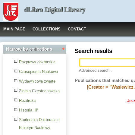
dLibra Digital Library
MAIN PAGE
COLLECTIONS
CONTACT
Narrow by collections
Search results
Rozprawy doktorskie
Advanced search..
Czasopisma Naukowe
Publications that matched q
Wydawnictwa zwarte
[Creator = "Wasiewicz,
Ziemia Częstochowska
Rozdroża
Unexp
Historia III°
Studencko-Doktorancki
Biuletyn Naukowy