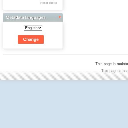
Res Academicae
Reset choice
Science Project Scripts
Metadata languages
Biuletyn Informacyjny
WSP w Częstochowie
This page is mainta
This page is b