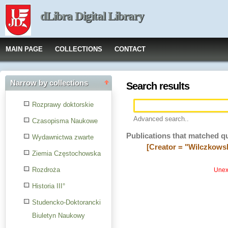
dLibra Digital Library
MAIN PAGE
COLLECTIONS
CONTACT
Narrow by collections
Search results
Rozprawy doktorskie
Advanced search..
Czasopisma Naukowe
Publications that matched q
Wydawnictwa zwarte
[Creator = "Wilczkowsk
Ziemia Częstochowska
Rozdroża
Unexp
Historia III°
Studencko-Doktorancki
Biuletyn Naukowy