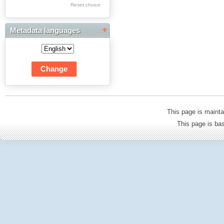
Res Academicae
Reset choice
Science Project Scripts
Metadata languages
Biuletyn Informacyjny
WSP w Częstochowie
This page is mainta
This page is b