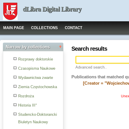
dLibra Digital Library
MAIN PAGE
COLLECTIONS
CONTACT
Narrow by collections
Search results
Rozprawy doktorskie
Advanced search..
Czasopisma Naukowe
Publications that matched q
Wydawnictwa zwarte
[Creator = "Wojciecho
Ziemia Częstochowska
Rozdroża
Unexp
Historia III°
Studencko-Doktorancki
Biuletyn Naukowy