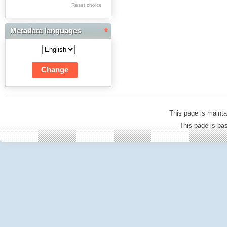
Reset choice
Dwudziestolecia
Edukacja Muzyczna
Metadata languages
Edukacja Plastyczna:
Fotografia
Edukacja Techniczna
i Informatyczna
Edukacyjna Analiza
This page is mainta
Transakcyjna
This page is b
Filologia Polska:
Historia i Teoria
Literatury
Filologia Polska:
Językoznawstwo
Filozofia
Fizyka