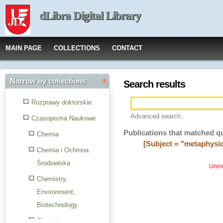
dLibra Digital Library
MAIN PAGE
COLLECTIONS
CONTACT
Narrow by collections
Search results
Rozprawy doktorskie
Advanced search..
Czasopisma Naukowe
Publications that matched q
Chemia
[Subject = "metaphysi
Chemia i Ochrona
Środowiska
Unexp
Chemistry,
Environment,
Biotechnology
Czytanie