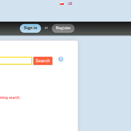
Sign in
or
Register
rming search...