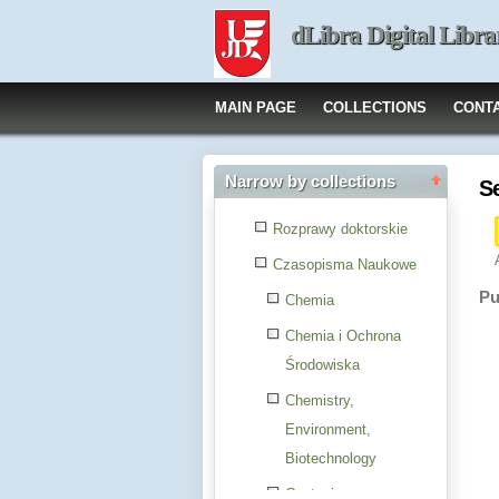
dLibra Digital Libra
MAIN PAGE
COLLECTIONS
CONT
Narrow by collections
S
Rozprawy doktorskie
Czasopisma Naukowe
Pu
Chemia
Chemia i Ochrona
Środowiska
Chemistry,
Environment,
Biotechnology
Czytanie