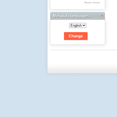
Reset choice
Dwudziestolecia
Edukacja Muzyczna
Metadata languages
Edukacja Plastyczna:
Fotografia
Edukacja Techniczna
i Informatyczna
Edukacyjna Analiza
Transakcyjna
Filologia Polska:
Historia i Teoria
Literatury
Filologia Polska:
Językoznawstwo
Filozofia
Fizyka