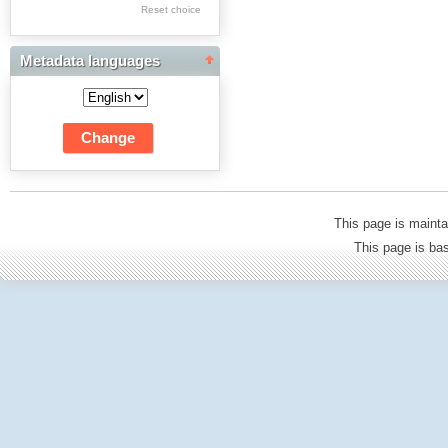
Res Academicae
Reset choice
Science Project Scripts
Metadata languages
Biuletyn Informacyjny
WSP w Częstochowie
This page is mainta
This page is b