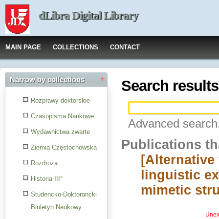
dLibra Digital Library
MAIN PAGE
COLLECTIONS
CONTACT
Narrow by collections
Search results
Rozprawy doktorskie
Czasopisma Naukowe
Advanced search.
Wydawnictwa zwarte
Publications t
Ziemia Częstochowska
[Alternative 
Rozdroża
linguistic e
Historia III°
mimetic stru
Studencko-Doktorancki
Biuletyn Naukowy
Unexp