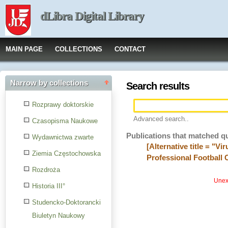
dLibra Digital Library
MAIN PAGE
COLLECTIONS
CONTACT
Narrow by collections
Search results
Rozprawy doktorskie
Advanced search..
Czasopisma Naukowe
Publications that matched q
Wydawnictwa zwarte
[Alternative title = "
Ziemia Częstochowska
Professional Football 
Rozdroża
Unexp
Historia III°
Studencko-Doktorancki
Biuletyn Naukowy