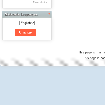
Res Academicae
Reset choice
Science Project Scripts
Metadata languages
Biuletyn Informacyjny
WSP w Częstochowie
This page is mainta
This page is b