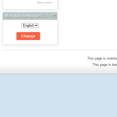
Res Academicae
Reset choice
Science Project Scripts
Metadata languages
Biuletyn Informacyjny
WSP w Częstochowie
This page is mainta
This page is b