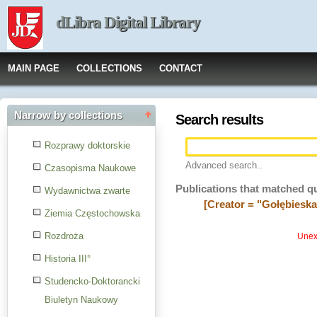
dLibra Digital Library
MAIN PAGE
COLLECTIONS
CONTACT
Narrow by collections
Search results
Rozprawy doktorskie
Advanced search..
Czasopisma Naukowe
Publications that matched q
Wydawnictwa zwarte
[Creator = "Gołębieska
Ziemia Częstochowska
Rozdroża
Unexp
Historia III°
Studencko-Doktorancki
Biuletyn Naukowy