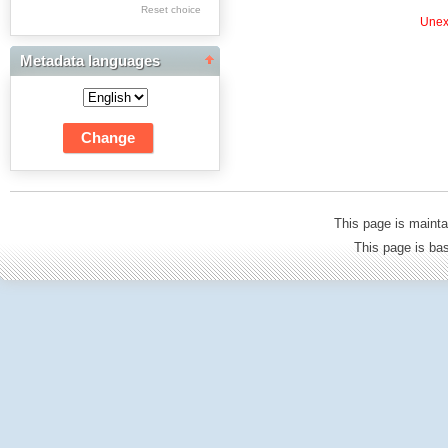
Res Academicae
Reset choice
Unexp
Science Project Scripts
Metadata languages
Biuletyn Informacyjny
WSP w Częstochowie
This page is mainta
This page is b