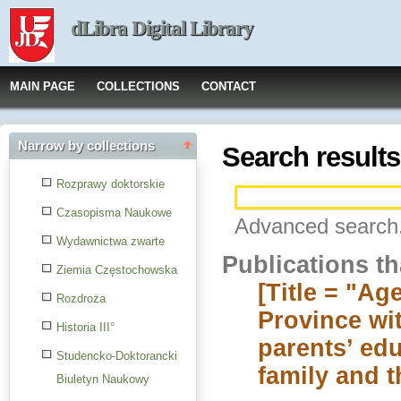
dLibra Digital Library
MAIN PAGE
COLLECTIONS
CONTACT
Narrow by collections
Search results
Rozprawy doktorskie
Czasopisma Naukowe
Advanced search.
Wydawnictwa zwarte
Publications t
Ziemia Częstochowska
[Title = "Ag
Rozdroża
Province wit
Historia III°
parents’ edu
Studencko-Doktorancki
family and t
Biuletyn Naukowy