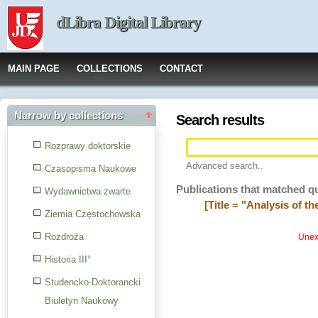
dLibra Digital Library
MAIN PAGE
COLLECTIONS
CONTACT
Narrow by collections
Search results
Rozprawy doktorskie
Advanced search..
Czasopisma Naukowe
Publications that matched q
Wydawnictwa zwarte
[Title = "Analysis of 
Ziemia Częstochowska
Rozdroża
Unexp
Historia III°
Studencko-Doktorancki
Biuletyn Naukowy