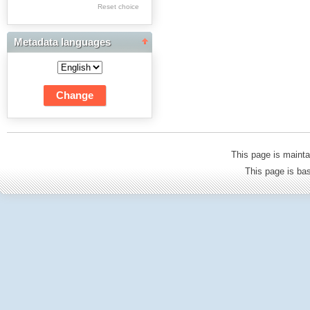
Res Academicae
Reset choice
Science Project Scripts
Metadata languages
Biuletyn Informacyjny
WSP w Częstochowie
This page is mainta
This page is b