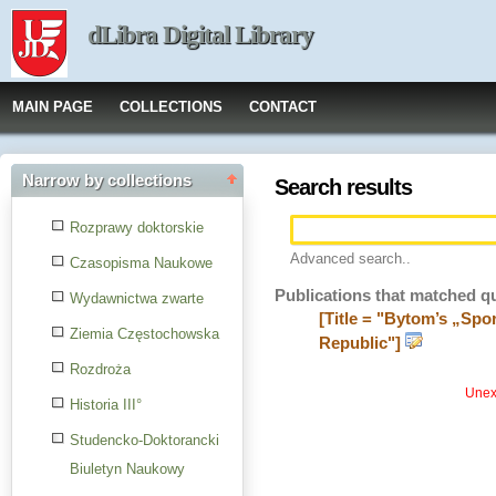
dLibra Digital Library
MAIN PAGE
COLLECTIONS
CONTACT
Narrow by collections
Search results
Rozprawy doktorskie
Advanced search..
Czasopisma Naukowe
Publications that matched q
Wydawnictwa zwarte
[Title = "Bytom’s „Spo
Ziemia Częstochowska
Republic"]
Rozdroża
Unexp
Historia III°
Studencko-Doktorancki
Biuletyn Naukowy