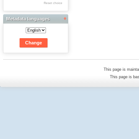
Res Academicae
Reset choice
Science Project Scripts
Metadata languages
Biuletyn Informacyjny
WSP w Częstochowie
This page is mainta
This page is b