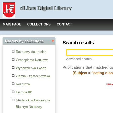
dLibra Digital Library
MAIN PAGE
COLLECTIONS
CONTACT
Narrow by collections
Search results
Rozprawy doktorskie
Advanced search..
Czasopisma Naukowe
Publications that matched q
Wydawnictwa zwarte
[Subject = "eating diso
Ziemia Częstochowska
Rozdroża
Unexp
Historia III°
Studencko-Doktorancki
Biuletyn Naukowy