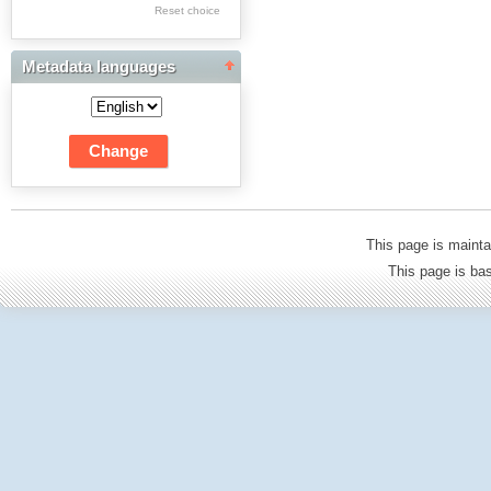
Res Academicae
Reset choice
Science Project Scripts
Metadata languages
Biuletyn Informacyjny
WSP w Częstochowie
This page is mainta
This page is b