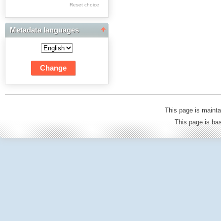
Reset choice
Dwudziestolecia
Edukacja Muzyczna
Metadata languages
Edukacja Plastyczna:
Fotografia
Edukacja Techniczna
i Informatyczna
Edukacyjna Analiza
This page is mainta
Transakcyjna
This page is b
Filologia Polska:
Historia i Teoria
Literatury
Filologia Polska:
Językoznawstwo
Filozofia
Fizyka