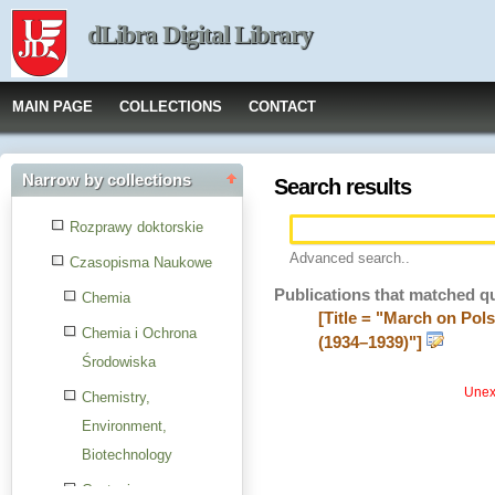
dLibra Digital Library
MAIN PAGE
COLLECTIONS
CONTACT
Narrow by collections
Search results
Rozprawy doktorskie
Advanced search..
Czasopisma Naukowe
Publications that matched q
Chemia
[Title = "March on Pol
Chemia i Ochrona
(1934–1939)"]
Środowiska
Unexp
Chemistry,
Environment,
Biotechnology
Czytanie