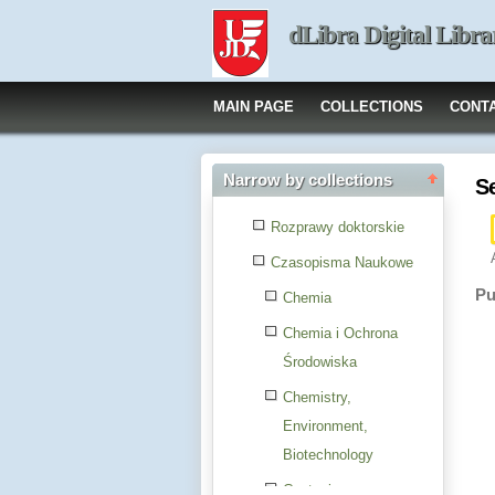
dLibra Digital Libra
MAIN PAGE
COLLECTIONS
CONT
Narrow by collections
S
Rozprawy doktorskie
Czasopisma Naukowe
Pu
Chemia
Chemia i Ochrona
Środowiska
Chemistry,
Environment,
Biotechnology
Czytanie