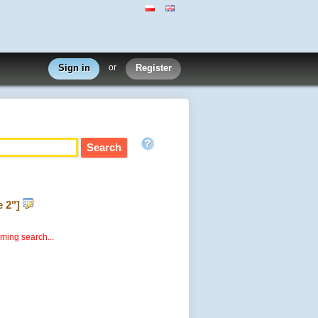
Sign in
or
Register
e 2"]
rming search...