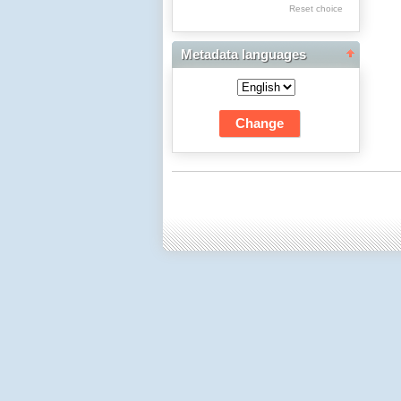
Reset choice
Dwudziestolecia
Edukacja Muzyczna
Metadata languages
Edukacja Plastyczna:
Fotografia
Edukacja Techniczna
i Informatyczna
Edukacyjna Analiza
Transakcyjna
Filologia Polska:
Historia i Teoria
Literatury
Filologia Polska:
Językoznawstwo
Filozofia
Fizyka