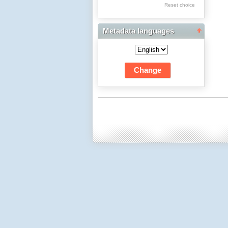
Reset choice
Dwudziestolecia
Edukacja Muzyczna
Metadata languages
Edukacja Plastyczna:
Fotografia
Edukacja Techniczna
i Informatyczna
Edukacyjna Analiza
Transakcyjna
Filologia Polska:
Historia i Teoria
Literatury
Filologia Polska:
Językoznawstwo
Filozofia
Fizyka