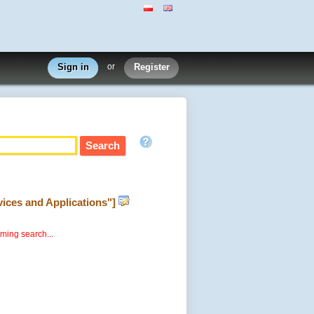
Sign in
or
Register
vices and Applications"]
rming search...