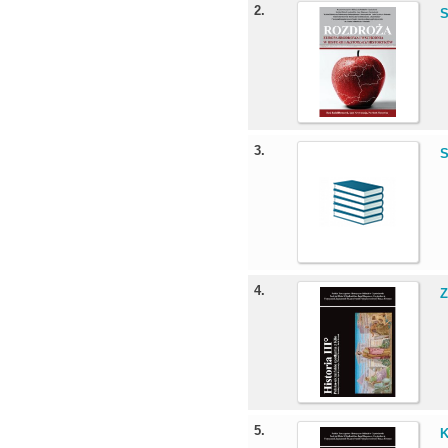
2.
S
3.
S
4.
Z
5.
K