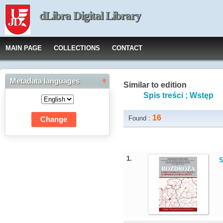
dLibra Digital Library
MAIN PAGE
COLLECTIONS
CONTACT
Metadata languages
Similar to edition
Spis treści ; Wstęp
16
Found :
1.
S