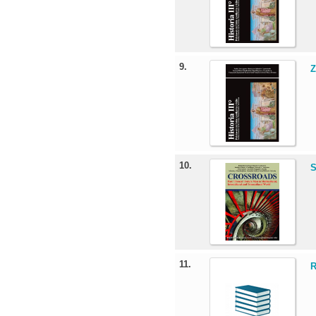
9.
Z
10.
S
11.
R