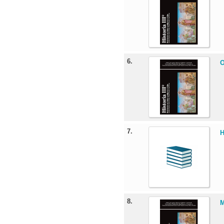
6.
O
7.
H
8.
M