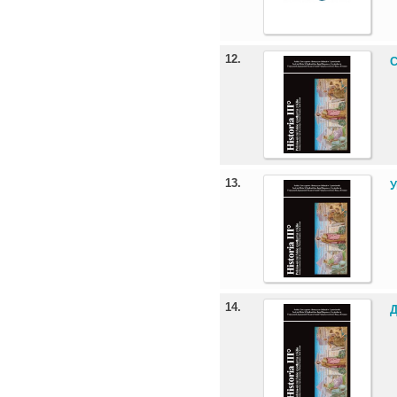
12.
С
13.
У
14.
Д