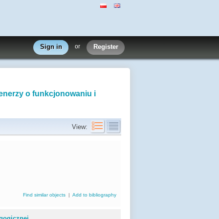
Sign in
or
Register
prenerzy o funkcjonowaniu i
View:
Find similar objects
|
Add to bibliography
ogicznej...