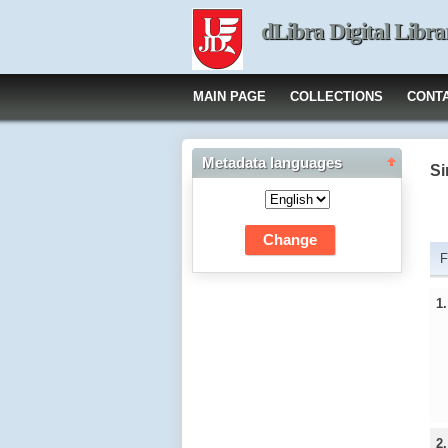
dLibra Digital Libra
MAIN PAGE
COLLECTIONS
CONT
Metadata languages
Si
F
1
2