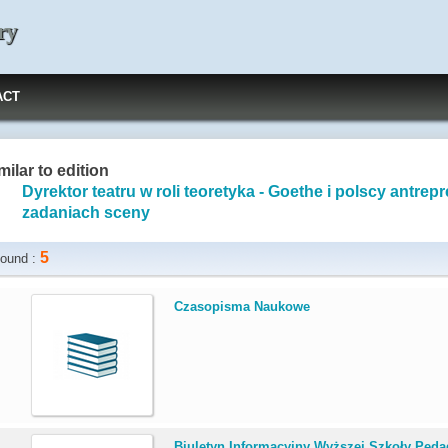
ry
ACT
milar to edition
Dyrektor teatru w roli teoretyka - Goethe i polscy antre
zadaniach sceny
5
ound :
.
Czasopisma Naukowe
.
Biuletyn Informacyjny Wyższej Szkoły Pedag