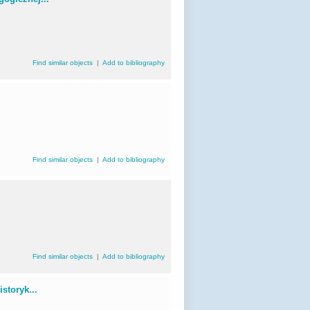
Find similar objects
|
Add to bibliography
Find similar objects
|
Add to bibliography
Find similar objects
|
Add to bibliography
storyk...