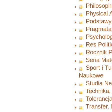
Philosoph
Physical A
Podstawy
Pragmata
Psycholog
Res Polit
Rocznik P
Seria Ma
Sport i T
Naukowe
Studia Ne
Technika,
Tolerancja
Transfer.