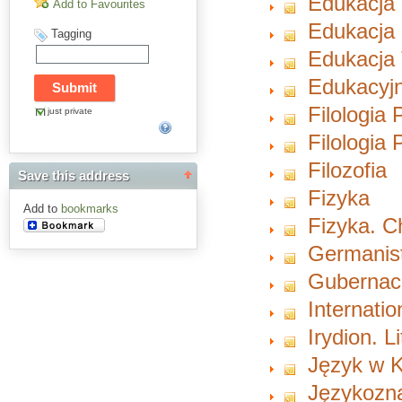
Edukacja
Add to Favourites
Edukacja 
Tagging
Edukacja 
Edukacyjn
Filologia 
just private
Filologia
Filozofia
Save this address
Fizyka
Add to
bookmarks
Fizyka. 
Germanist
Gubernacu
Internati
Irydion. L
Język w K
Językozn