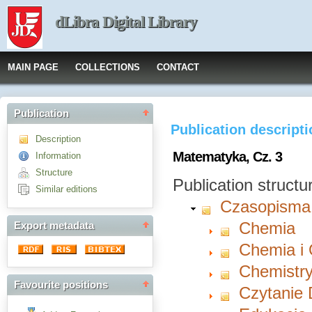
dLibra Digital Library
MAIN PAGE
COLLECTIONS
CONTACT
Publication
Publication descript
Description
Matematyka, Cz. 3
Information
Structure
Publication structu
Similar editions
Czasopisma
Chemia
Export metadata
Chemia i
Chemistry
Favourite positions
Czytanie 