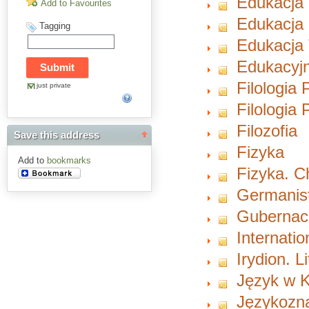
Edukacja
Add to Favourites
Edukacja 
Tagging
Edukacja 
Edukacyjn
Filologia 
just private
Filologia
Filozofia
Save this address
Fizyka
Add to
bookmarks
Fizyka. 
Germanist
Gubernacu
Internati
Irydion. L
Język w K
Językozn