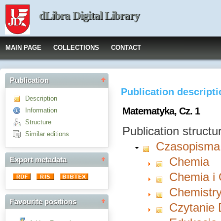
dLibra Digital Library
MAIN PAGE
COLLECTIONS
CONTACT
Publication
Publication descript
Description
Matematyka, Cz. 1
Information
Structure
Publication structu
Similar editions
Czasopisma
Chemia
Export metadata
Chemia i
Chemistry
Favourite positions
Czytanie 