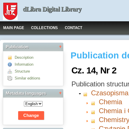
dLibra Digital Library
MAIN PAGE
COLLECTIONS
CONTACT
Publication
Publication d
Description
Information
Cz. 14, Nr 2
Structure
Similar editions
Publication structu
Czasopisma
Metadata languages
Chemia
Chemia i
Chemistry
Czytanie 