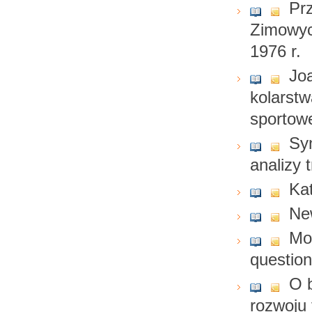
Prz
Zimowyc
1976 r.
Jo
kolarstw
sportow
Sy
analizy 
Ka
New
Mon
questio
O b
rozwoju 