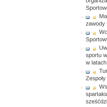
organiza
Sportow
Ma
zawody 
Wom
Sportow
Uw
sportu 
w latac
Tu
Zespoły
Ws
spartak
sześćdzi