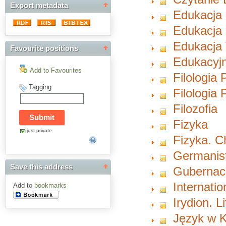
Export metadata
Edukacja
Edukacja 
Edukacja 
Favourite positions
Edukacyjn
Add to Favourites
Filologia 
Tagging
Filologia
Filozofia
Fizyka
just private
Fizyka. 
Germanist
Save this address
Gubernacu
Internati
Add to
bookmarks
Irydion. L
Język w K