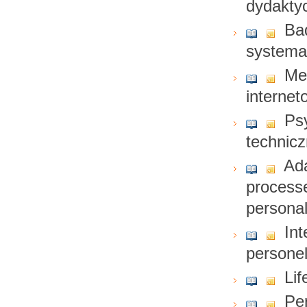
dydakty
Ba
systema
Met
interne
Ps
technicz
Ada
processe
personal
Int
persone
Lif
Pe