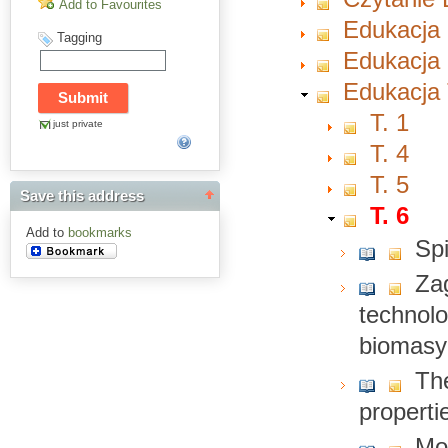
Add to Favourites
Edukacja
Tagging
Edukacja 
Edukacja 
T. 1
just private
T. 4
T. 5
Save this address
T. 6
Add to
bookmarks
Spi
Za
technolo
biomasy
The
propert
Mo