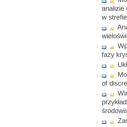
analizie
w stref
An
wieloświ
Wp
fazy kry
Uk
Mod
of discr
Wir
przykła
środowis
Za