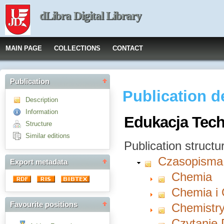
dLibra Digital Library
MAIN PAGE
COLLECTIONS
CONTACT
Publication
Publication d
Description
Information
Edukacja Techn
Structure
Similar editions
Publication structu
Czasopisma
Export metadata
Chemia
Chemia i
Favourite positions
Chemistry
Czytanie 