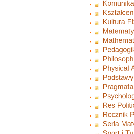
Komunikac
Kształcen
Kultura F
Matematy
Mathemat
Pedagogi
Philosoph
Physical A
Podstawy
Pragmata
Psycholog
Res Polit
Rocznik P
Seria Ma
Sport i T