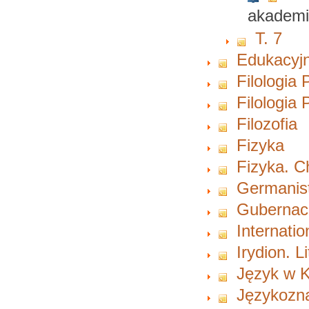
akademi
T. 7
Edukacyjn
Filologia 
Filologia
Filozofia
Fizyka
Fizyka. 
Germanist
Gubernacu
Internati
Irydion. L
Język w K
Językozn