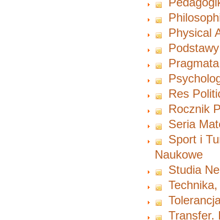
Pedagogi
Philosoph
Physical A
Podstawy
Pragmata
Psycholog
Res Polit
Rocznik P
Seria Ma
Sport i T
Naukowe
Studia Ne
Technika,
Tolerancja
Transfer.