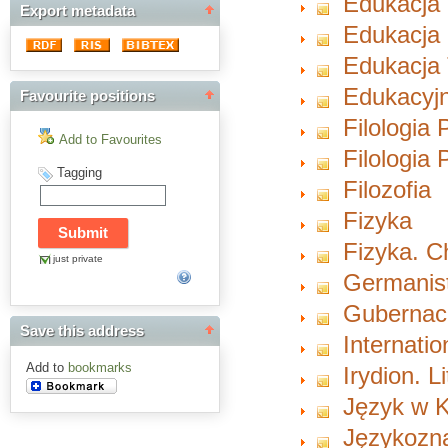
Edukacja
Export metadata
Edukacja 
Edukacja 
Edukacyjn
Favourite positions
Filologia 
Add to Favourites
Filologia
Tagging
Filozofia
Fizyka
Fizyka. 
just private
Germanist
Gubernacu
Save this address
Internati
Add to
bookmarks
Irydion. L
Język w K
Językozn