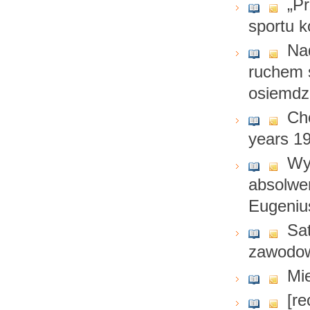
„Pr
sportu k
Na
ruchem 
osiemdz
Ch
years 1
Wyb
absolwe
Eugeniu
Sa
zawodow
Mie
[re