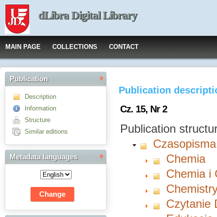
dLibra Digital Library
MAIN PAGE
COLLECTIONS
CONTACT
Publication
Publication descript
Description
Cz. 15, Nr 2
Information
Structure
Publication structu
Similar editions
Czasopisma
Chemia
Metadata languages
Chemia i
Chemistry
Czytanie 