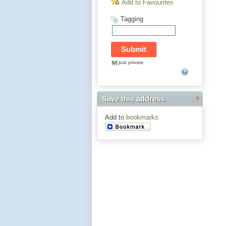
Add to Favourites
Tagging
just private
Save this address
Add to
bookmarks