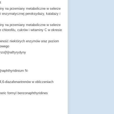
t
liny na przemiany metaboliczne w selerze
i enzymatycznej peroksydazy, katalazy i
liny na przemiany metaboliczne w selerze
chlorofilu, cukrów i witaminy C w okresie
ywność niektórych enzymów oraz poziom
ciowego
enzo[h]naftyrydyny
]naphthyridinium N-
 4,6-diazafenantrenów w obliczeniach
meric formyl benzonaphthyridines