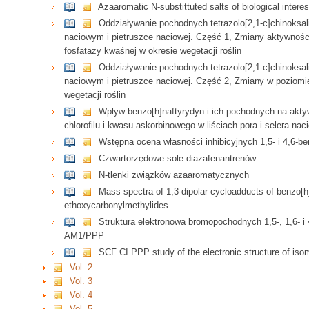
Azaaromatic N-substittuted salts of biological interes
Oddziaływanie pochodnych tetrazolo[2,1-c]chinoksa
naciowym i pietruszce naciowej. Część 1, Zmiany aktywnośc
fosfatazy kwaśnej w okresie wegetacji roślin
Oddziaływanie pochodnych tetrazolo[2,1-c]chinoksa
naciowym i pietruszce naciowej. Część 2, Zmiany w poziomie 
wegetacji roślin
Wpływ benzo[h]naftyrydyn i ich pochodnych na akt
chlorofilu i kwasu askorbinowego w liściach pora i selera na
Wstępna ocena własności inhibicyjnych 1,5- i 4,6-b
Czwartorzędowe sole diazafenantrenów
N-tlenki związków azaaromatycznych
Mass spectra of 1,3-dipolar cycloadducts of benzo[h
ethoxycarbonylmethylides
Struktura elektronowa bromopochodnych 1,5-, 1,6- i
AM1/PPP
SCF CI PPP study of the electronic structure of iso
Vol. 2
Vol. 3
Vol. 4
Vol. 5