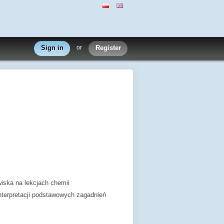
Sign in
or
Register
iska na lekcjach chemii
nterpretacji podstawowych zagadnień