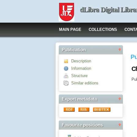
dLibra Digital Libra
MAIN PAGE
COLLECTIONS
CONT
Publication
Pu
Description
Ch
Information
Structure
Pub
Similar editions
Export metadata
Favourite positions