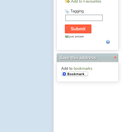
Add to Favourites
Tagging
just private
Save this address
Add to
bookmarks