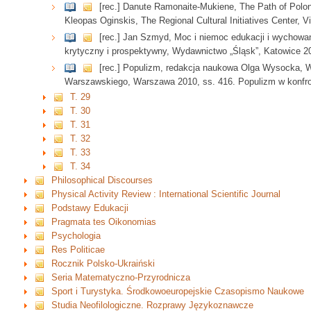
[rec.] Danute Ramonaite-Mukiene, The Path of Polon
Kleopas Oginskis, The Regional Cultural Initiatives Center, V
[rec.] Jan Szmyd, Moc i niemoc edukacji i wychow
krytyczny i prospektywny, Wydawnictwo „Śląsk”, Katowice 2
[rec.] Populizm, redakcja naukowa Olga Wysocka, 
Warszawskiego, Warszawa 2010, ss. 416. Populizm w konfro
T. 29
T. 30
T. 31
T. 32
T. 33
T. 34
Philosophical Discourses
Physical Activity Review : International Scientific Journal
Podstawy Edukacji
Pragmata tes Oikonomias
Psychologia
Res Politicae
Rocznik Polsko-Ukraiński
Seria Matematyczno-Przyrodnicza
Sport i Turystyka. Środkowoeuropejskie Czasopismo Naukowe
Studia Neofilologiczne. Rozprawy Językoznawcze