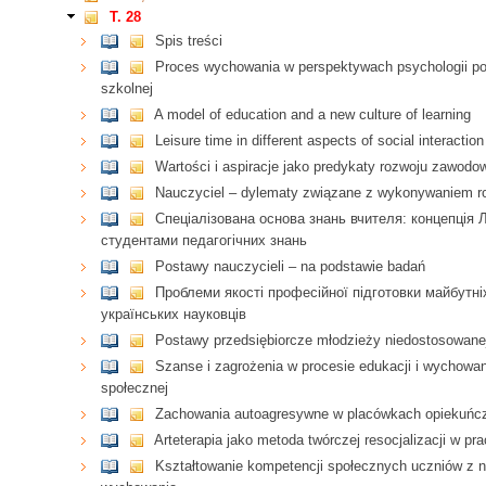
T. 28
Spis treści
Proces wychowania w perspektywach psychologii poli
szkolnej
A model of education and a new culture of learning
Leisure time in different aspects of social interaction
Wartości i aspiracje jako predykaty rozwoju zawodo
Nauczyciel – dylematy związane z wykonywaniem ro
Спеціалізована основа знань вчителя: концепція 
студентами педагогічних знань
Postawy nauczycieli – na podstawie badań
Проблеми якості професійної підготовки майбутні
українських науковців
Postawy przedsiębiorcze młodzieży niedostosowane
Szanse i zagrożenia w procesie edukacji i wychow
społecznej
Zachowania autoagresywne w placówkach opiekuń
Arteterapia jako metoda twórczej resocjalizacji w pr
Kształtowanie kompetencji społecznych uczniów z 