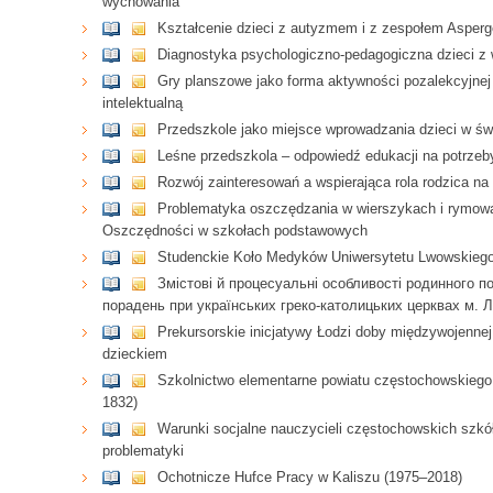
wychowania
Kształcenie dzieci z autyzmem i z zespołem Asper
Diagnostyka psychologiczno-pedagogiczna dzieci z
Gry planszowe jako forma aktywności pozalekcyjnej
intelektualną
Przedszkole jako miejsce wprowadzania dzieci w świ
Leśne przedszkola – odpowiedź edukacji na potrzeby
Rozwój zainteresowań a wspierająca rola rodzica na
Problematyka oszczędzania w wierszykach i rymo
Oszczędności w szkołach podstawowych
Studenckie Koło Medyków Uniwersytetu Lwowskiego
Змістові й процесуальні особливості родинного п
порадень при українських греко-католицьких церквах м. 
Prekursorskie inicjatywy Łodzi doby międzywojennej
dzieckiem
Szkolnictwo elementarne powiatu częstochowskiego 
1832)
Warunki socjalne nauczycieli częstochowskich szk
problematyki
Ochotnicze Hufce Pracy w Kaliszu (1975–2018)