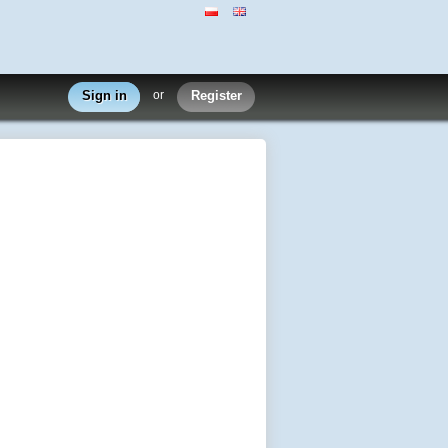
Sign in
or
Register