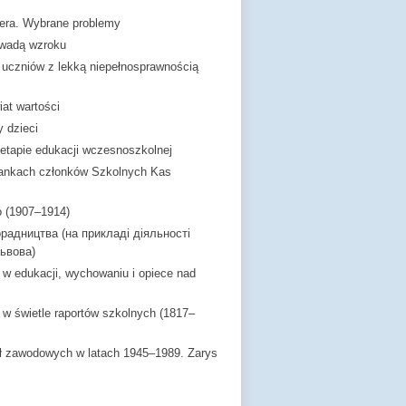
gera. Wybrane problemy
 wadą wzroku
 uczniów z lekką niepełnosprawnością
at wartości
 dzieci
 etapie edukacji wczesnoszkolnej
wankach członków Szkolnych Kas
 (1907–1914)
орадництва (на прикладі діяльності
Львова)
 w edukacji, wychowaniu i opiece nad
w świetle raportów szkolnych (1817–
ół zawodowych w latach 1945–1989. Zarys