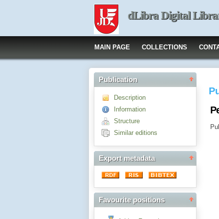
dLibra Digital Libra
MAIN PAGE
COLLECTIONS
CONT
Publication
Pu
Description
Pe
Information
Structure
Pub
Similar editions
Export metadata
Favourite positions