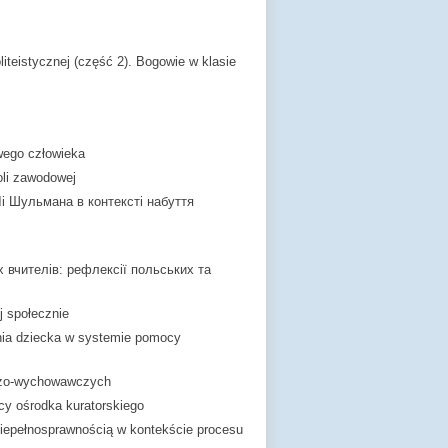
teistycznej (część 2). Bogowie w klasie
wego człowieka
li zawodowej
Лі Шульмана в контексті набуття
х вчителів: рефлексії польських та
j społecznie
ania dziecka w systemie pomocy
czo-wychowawczych
acy ośrodka kuratorskiego
niepełnosprawnością w kontekście procesu