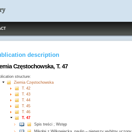
ry
ACT
blication description
iemia Częstochowska, T. 47
lication structure:
Ziemia Częstochowska
T. 42
T. 43
T. 44
T. 45
T. 46
T. 47
Spis treści ; Wstęp
Mikołaj z Wilkowiecka, paulin – pierwszy wybitny uczon