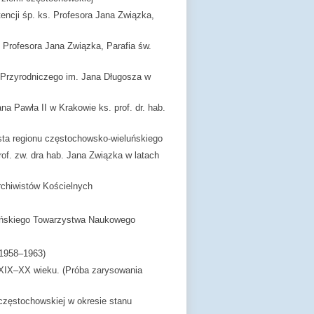
encji śp. ks. Profesora Jana Związka,
. Profesora Jana Związka, Parafia św.
-Przyrodniczego im. Jana Długosza w
a Pawła II w Krakowie ks. prof. dr. hab.
lista regionu częstochowsko-wieluńskiego
f. zw. dra hab. Jana Związka w latach
rchiwistów Kościelnych
luńskiego Towarzystwa Naukowego
 (1958–1963)
 XIX–XX wieku. (Próba zarysowania
częstochowskiej w okresie stanu