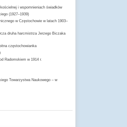
 kościelnej i wspomnieniach świadków
skiego (1927–1939)
enicznego w Częstochowie w latach 1903–
wcza druha harcmistrza Jerzego Biczaka
bitna częstochowianka
)
pod Radomskiem w 1914 r.
skiego Towarzystwa Naukowego – w