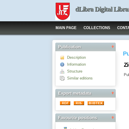
dLibra Digital Libra
MAIN PAGE
COLLECTIONS
CONT
Publication
Pu
Description
Z
Information
Structure
Pub
Similar editions
Export metadata
Favourite positions