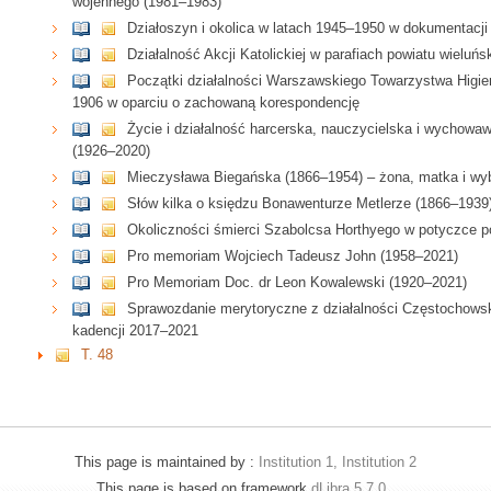
wojennego (1981–1983)
Działoszyn i okolica w latach 1945–1950 w dokumentacji
Działalność Akcji Katolickiej w parafiach powiatu wieluń
Początki działalności Warszawskiego Towarzystwa Higi
1906 w oparciu o zachowaną korespondencję
Życie i działalność harcerska, nauczycielska i wychowa
(1926–2020)
Mieczysława Biegańska (1866–1954) – żona, matka i wy
Słów kilka o księdzu Bonawenturze Metlerze (1866–1939
Okoliczności śmierci Szabolcsa Horthyego w potyczce 
Pro memoriam Wojciech Tadeusz John (1958–2021)
Pro Memoriam Doc. dr Leon Kowalewski (1920–2021)
Sprawozdanie merytoryczne z działalności Częstochow
kadencji 2017–2021
T. 48
This page is maintained by :
Institution 1, Institution 2
This page is based on framework
dLibra 5.7.0