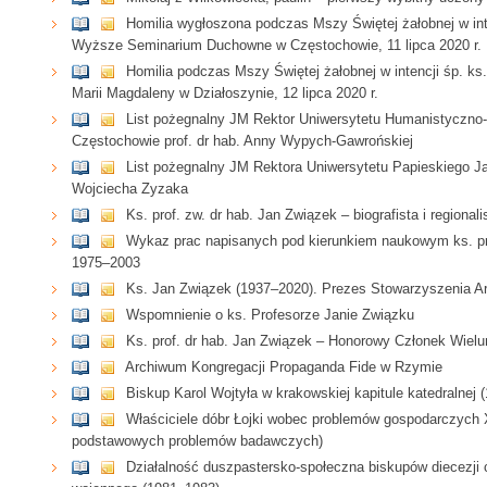
Homilia wygłoszona podczas Mszy Świętej żałobnej w int
Wyższe Seminarium Duchowne w Częstochowie, 11 lipca 2020 r.
Homilia podczas Mszy Świętej żałobnej w intencji śp. ks
Marii Magdaleny w Działoszynie, 12 lipca 2020 r.
List pożegnalny JM Rektor Uniwersytetu Humanistyczno
Częstochowie prof. dr hab. Anny Wypych-Gawrońskiej
List pożegnalny JM Rektora Uniwersytetu Papieskiego Jan
Wojciecha Zyzaka
Ks. prof. zw. dr hab. Jan Związek – biografista i regiona
Wykaz prac napisanych pod kierunkiem naukowym ks. pro
1975–2003
Ks. Jan Związek (1937–2020). Prezes Stowarzyszenia A
Wspomnienie o ks. Profesorze Janie Związku
Ks. prof. dr hab. Jan Związek – Honorowy Członek Wie
Archiwum Kongregacji Propaganda Fide w Rzymie
Biskup Karol Wojtyła w krakowskiej kapitule katedralnej
Właściciele dóbr Łojki wobec problemów gospodarczych
podstawowych problemów badawczych)
Działalność duszpastersko-społeczna biskupów diecezji 