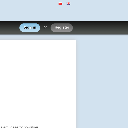
Sign in
or
Register
y ziemi częstochowskiej