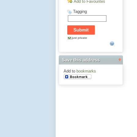
Add to Favourites
Tagging
just private
Save this address
Add to
bookmarks